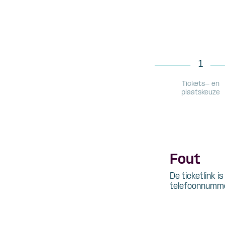
1
Tickets- en
plaatskeuze
Fout
De ticketlink i
telefoonnumme