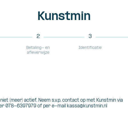
Kunstmin
2
3
Betaling- en
Identificatie
afleverwijze
s niet (meer) actief. Neem s.v.p. contact op met Kunstmin via
r 078-6397979 of per e-mail kassa@kunstmin.nl