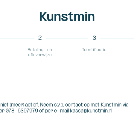
Kunstmin
2
3
Betaling- en
Identificatie
afleverwijze
s niet (meer) actief. Neem s.v.p. contact op met Kunstmin via
r 078-6397979 of per e-mail kassa@kunstmin.nl