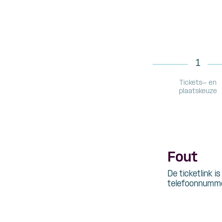
1
Tickets- en
plaatskeuze
Fout
De ticketlink i
telefoonnumme