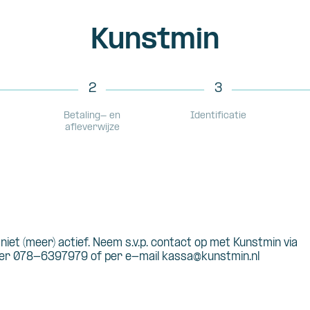
Kunstmin
2
3
Betaling- en
Identificatie
afleverwijze
s niet (meer) actief. Neem s.v.p. contact op met Kunstmin via
r 078-6397979 of per e-mail kassa@kunstmin.nl