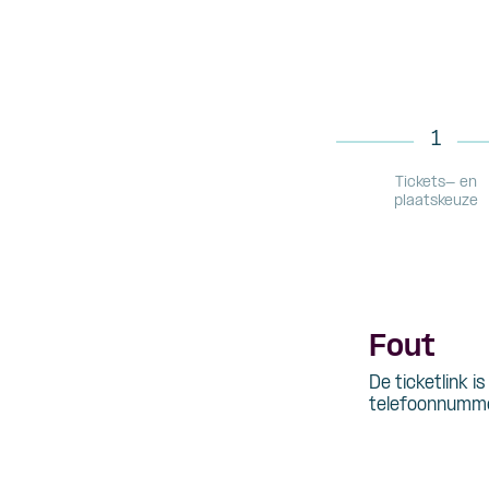
1
Tickets- en
plaatskeuze
Fout
De ticketlink i
telefoonnumme