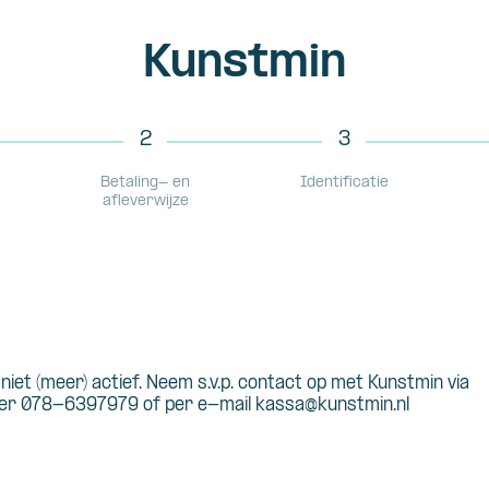
Kunstmin
2
3
Betaling- en
Identificatie
afleverwijze
s niet (meer) actief. Neem s.v.p. contact op met Kunstmin via
r 078-6397979 of per e-mail kassa@kunstmin.nl