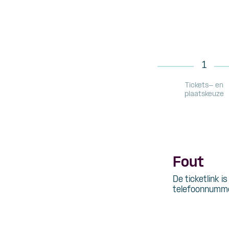
1
Tickets- en
plaatskeuze
Fout
De ticketlink i
telefoonnumme