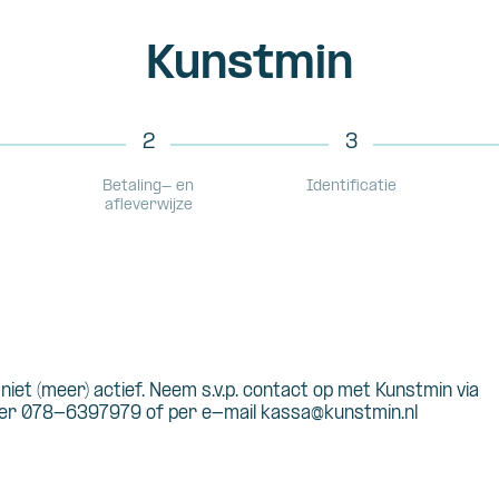
Kunstmin
2
3
Betaling- en
Identificatie
afleverwijze
s niet (meer) actief. Neem s.v.p. contact op met Kunstmin via
r 078-6397979 of per e-mail kassa@kunstmin.nl