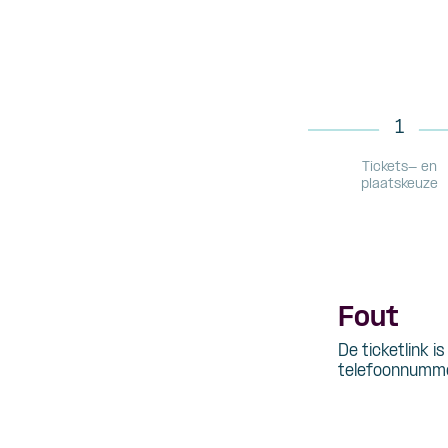
1
Tickets- en
plaatskeuze
Fout
De ticketlink i
telefoonnumme