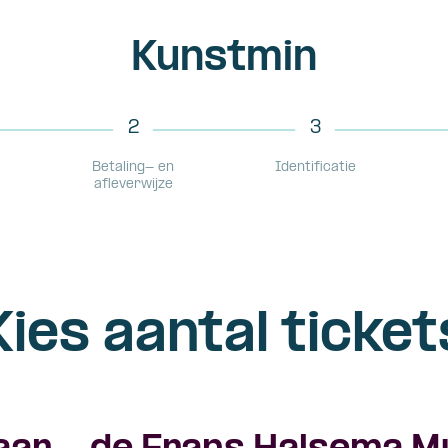
Kunstmin
2
3
Betaling- en
Identificatie
afleverwijze
Kies aantal ticket