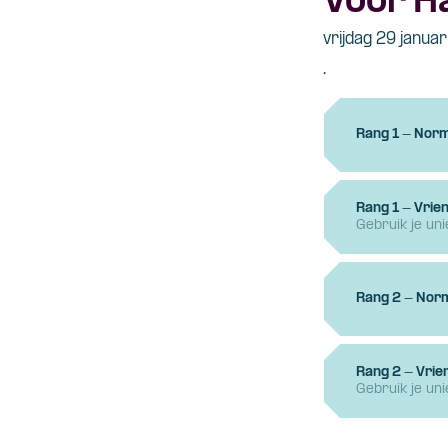
Voor H
vrijdag 29 janua
.
Rang 1 - Norm
Rang 1 - Vrien
Gebruik je un
Rang 2 - Norm
Rang 2 - Vrie
Gebruik je un