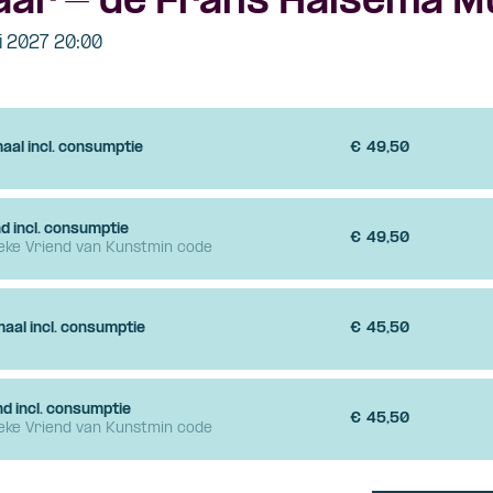
aar - de Frans Halsema M
ri 2027 20:00
aal incl. consumptie
€
49,50
d incl. consumptie
€
49,50
ieke Vriend van Kunstmin code
aal incl. consumptie
€
45,50
nd incl. consumptie
€
45,50
ieke Vriend van Kunstmin code