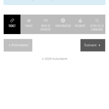
Ticket
Panier
Mode de
Confirmation
Paiement
Détail de la
paiement
commande
Précédent
Suivant
© 2026 Kulturfabrik