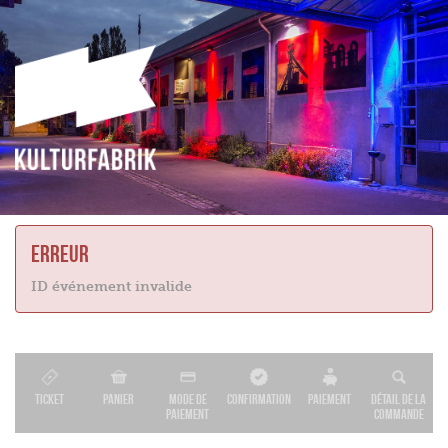
Erreur
ID événement invalide
Ticket
Panier
Mode de
Confirmation
Paiement
Détail de la
paiement
commande