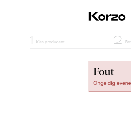
1
2
Kies producent
Bes
Fout
Ongeldig evene