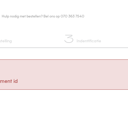
Hulp nodig met bestellen? Bel ons op 070 363 7540
3
telling
Indentificatie
ment id