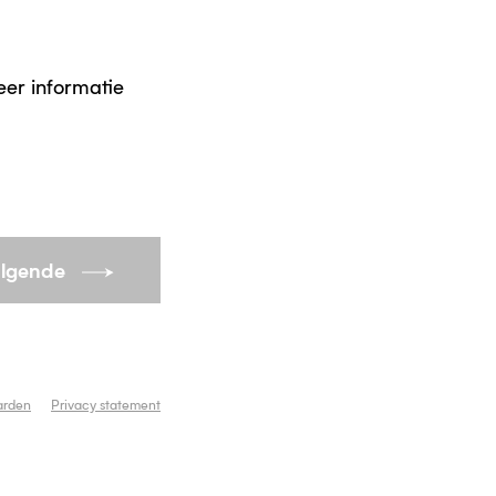
eer informatie
lgende
arden
Privacy statement