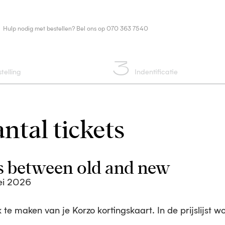
Hulp nodig met bestellen? Bel ons op 070 363 7540
3
telling
Indentificatie
ntal tickets
s between old and new
ei 2026
te maken van je Korzo kortingskaart. In de prijslijst w