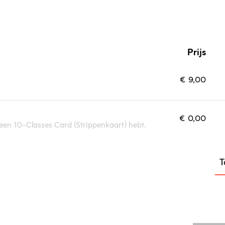
Prijs
Aa
ti
€
9,00
€
0,00
je een 10-Classes Card (Strippenkaart) hebt.
T