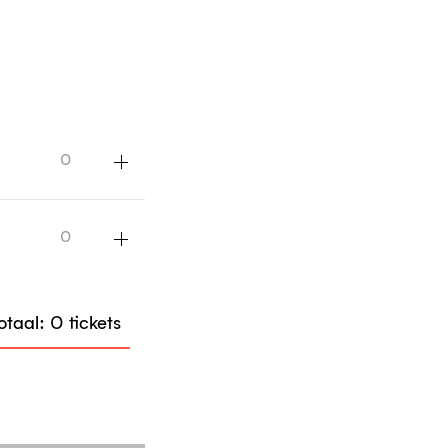
ntal
ckets
Voeg ticket toe
+
Voeg ticket toe
+
otaal: 0 tickets