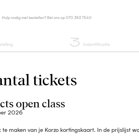
Hulp nodig met bestellen? Bel ons op 070 363 7540
3
telling
Indentificatie
ntal tickets
cts open class
ober 2026
te maken van je Korzo kortingskaart. In de prijslijst w