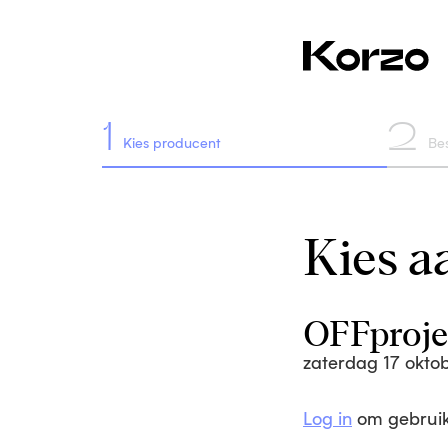
1
2
Kies producent
Bes
Kies aa
OFFproje
zaterdag 17 okt
Log in
om gebruik 