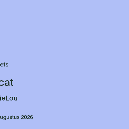
kets
cat
rieLou
augustus 2026