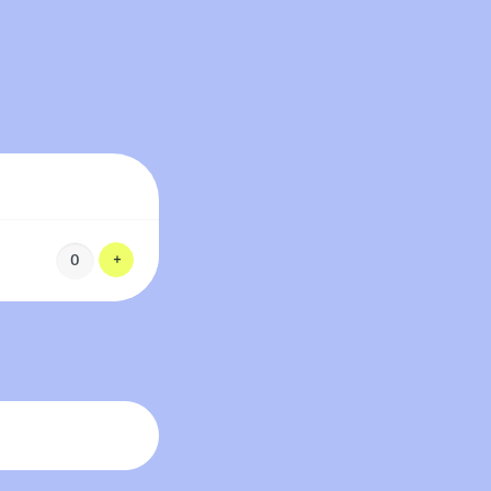
Voeg ticket toe
+