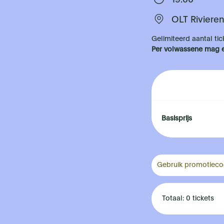
19:00
OLT Riviere
Gelimiteerd aantal tic
Per volwassene mag er
Basisprijs
Gebruik promotiec
Totaal: 0 tickets