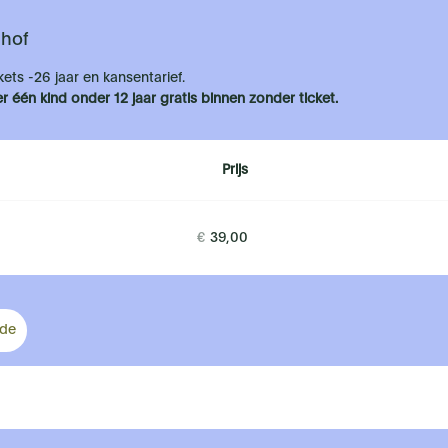
nhof
kets -26 jaar en kansentarief.
 één kind onder 12 jaar gratis binnen zonder ticket.
Prijs
Aantal
tickets
€
39,00
ode