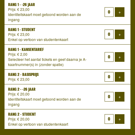
RANG 1 - -26 JAAR
Prijs: € 23,00
Voeg ti
+
Identiteitskaart moet getoond worden aan de
ingang
RANG 1 - STUDENT
Voeg ti
+
Prijs: € 23,00
Enkel op vertoon van studentenkaart
RANG 1 - KANSENTARIEF
Prijs: € 2,00
Voeg ti
+
Selecteer het aantal tickets en geef daarna je A-
kaartnummer(s) in (zonder spatie)
RANG 2 - BASISPRIJS
Voeg ti
+
Prijs: € 23,00
RANG 2 - -26 JAAR
Prijs: € 20,00
Voeg ti
+
Identiteitskaart moet getoond worden aan de
ingang
RANG 2 - STUDENT
Voeg ti
+
Prijs: € 20,00
Enkel op vertoon van studentenkaart