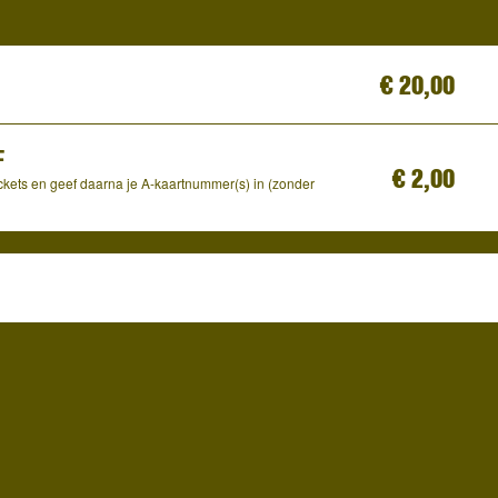
€
20,00
F
€
2,00
ickets en geef daarna je A-kaartnummer(s) in (zonder