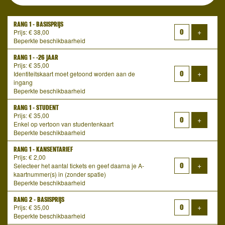
RANG 1 - BASISPRIJS
Voeg ti
+
Prijs: € 38,00
Beperkte beschikbaarheid
RANG 1 - -26 JAAR
Prijs: € 35,00
Voeg ti
+
Identiteitskaart moet getoond worden aan de
ingang
Beperkte beschikbaarheid
RANG 1 - STUDENT
Prijs: € 35,00
Voeg ti
+
Enkel op vertoon van studentenkaart
Beperkte beschikbaarheid
RANG 1 - KANSENTARIEF
Prijs: € 2,00
Voeg ti
+
Selecteer het aantal tickets en geef daarna je A-
kaartnummer(s) in (zonder spatie)
Beperkte beschikbaarheid
RANG 2 - BASISPRIJS
Voeg ti
+
Prijs: € 35,00
Beperkte beschikbaarheid