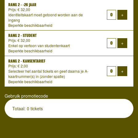
RANG 2 - -26 JAAR
Prijs: € 32,00
Voeg ti
+
Identiteitskaart moet getoond worden aan de
ingang
Beperkte beschikbaarheid
RANG 2 - STUDENT
Prijs: € 32,00
Voeg ti
+
Enkel op vertoon van studentenkaart
Beperkte beschikbaarheid
RANG 2 - KANSENTARIEF
Prijs: € 2,00
Voeg ti
+
Selecteer het aantal tickets en geef daarna je A-
kaartnummer(s) in (zonder spatie)
Beperkte beschikbaarheid
Gebruik promotiecode
Totaal: 0 tickets