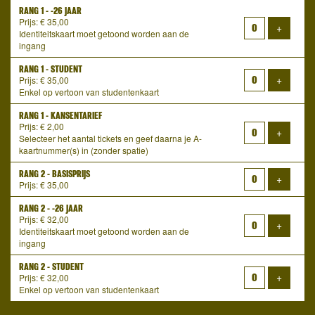
RANG 1 - -26 JAAR
Prijs: € 35,00
Voeg ti
+
Identiteitskaart moet getoond worden aan de
ingang
RANG 1 - STUDENT
Voeg ti
+
Prijs: € 35,00
Enkel op vertoon van studentenkaart
RANG 1 - KANSENTARIEF
Prijs: € 2,00
Voeg ti
+
Selecteer het aantal tickets en geef daarna je A-
kaartnummer(s) in (zonder spatie)
RANG 2 - BASISPRIJS
Voeg ti
+
Prijs: € 35,00
RANG 2 - -26 JAAR
Prijs: € 32,00
Voeg ti
+
Identiteitskaart moet getoond worden aan de
ingang
RANG 2 - STUDENT
Voeg ti
+
Prijs: € 32,00
Enkel op vertoon van studentenkaart