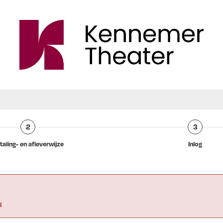
2
3
taling- en afleverwijze
Inlog
d