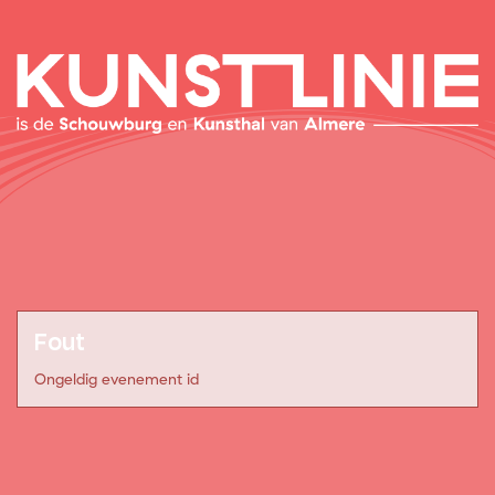
Fout
Ongeldig evenement id