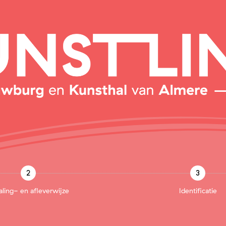
2
3
aling- en afleverwijze
Identificatie