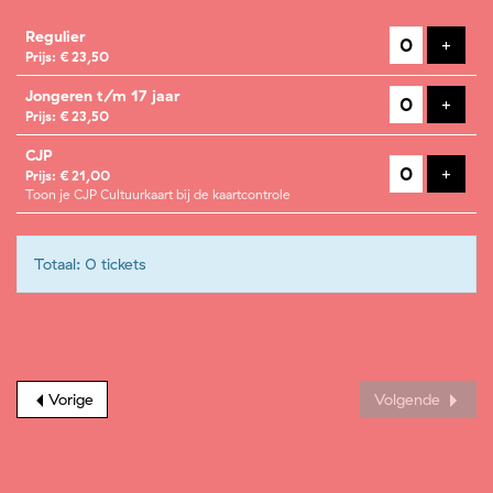
Aantal
Regulier
tickets
Voeg t
+
Prijs: € 23,50
Jongeren t/m 17 jaar
Voeg t
+
Prijs: € 23,50
CJP
Voeg t
+
Prijs: € 21,00
Toon je CJP Cultuurkaart bij de kaartcontrole
Totaal: 0 tickets
Vorige
Volgende