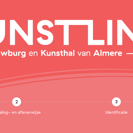
2
3
aling- en afleverwijze
Identificatie