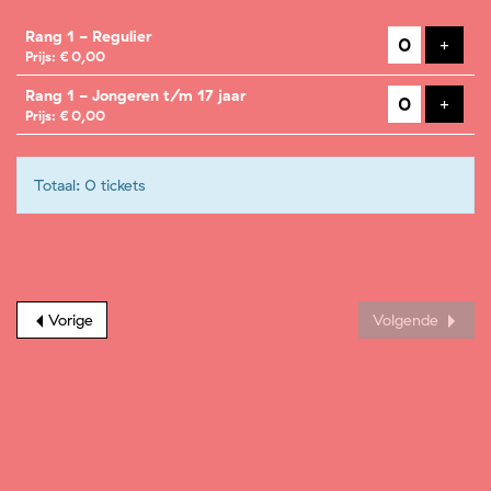
Aantal
Rang 1 - Regulier
tickets
Voeg t
+
Prijs: € 0,00
Rang 1 - Jongeren t/m 17 jaar
Voeg t
+
Prijs: € 0,00
Totaal: 0 tickets
Vorige
Volgende