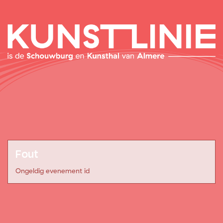
Fout
Ongeldig evenement id