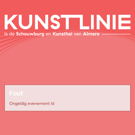
Fout
Ongeldig evenement id