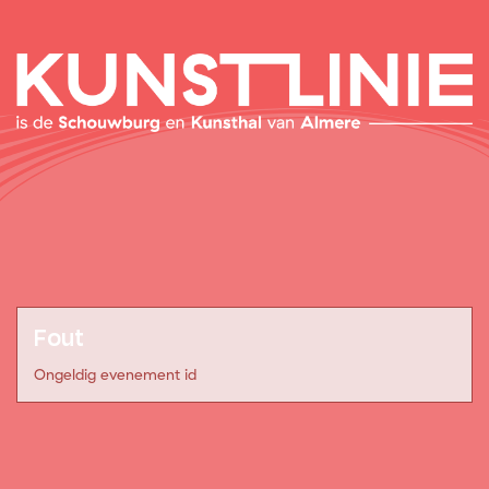
Fout
Ongeldig evenement id