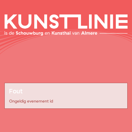
Fout
Ongeldig evenement id