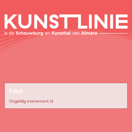
Fout
Ongeldig evenement id