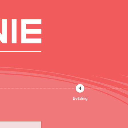
4
Betaling