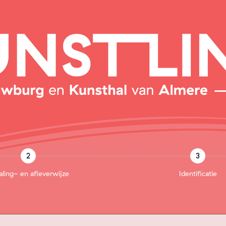
2
3
aling- en afleverwijze
Identificatie