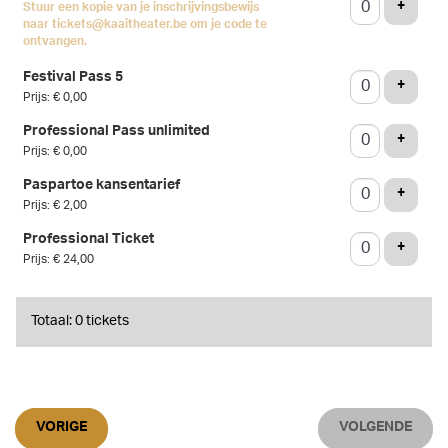
VOEG 
+
Stuur een kopie van je inschrijvingsbewijs
naar tickets@kaaitheater.be om je code te
ontvangen.
Festival Pass 5
VOEG 
+
Prijs: € 0,00
Professional Pass unlimited
VOEG 
+
Prijs: € 0,00
Paspartoe kansentarief
VOEG 
+
Prijs: € 2,00
Professional Ticket
VOEG 
+
Prijs: € 24,00
Totaal: 0 tickets
VORIGE
VOLGENDE