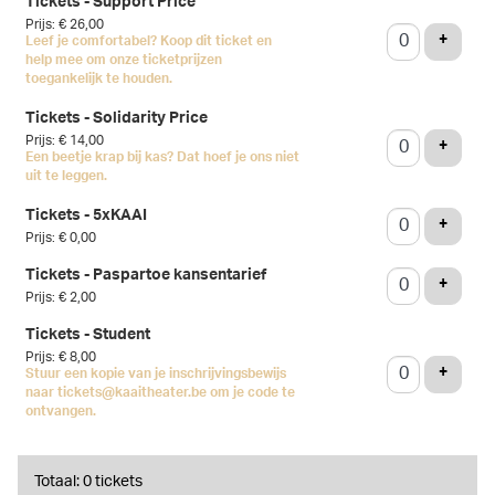
Tickets - Support Price
Prijs: € 26,00
VOEG 
+
Leef je comfortabel? Koop dit ticket en
help mee om onze ticketprijzen
toegankelijk te houden.
Tickets - Solidarity Price
Prijs: € 14,00
VOEG 
+
Een beetje krap bij kas? Dat hoef je ons niet
uit te leggen.
Tickets - 5xKAAI
VOEG 
+
Prijs: € 0,00
Tickets - Paspartoe kansentarief
VOEG 
+
Prijs: € 2,00
Tickets - Student
Prijs: € 8,00
VOEG 
+
Stuur een kopie van je inschrijvingsbewijs
naar tickets@kaaitheater.be om je code te
ontvangen.
Totaal: 0 tickets