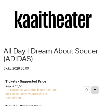
All Day I Dream About Soccer
(ADIDAS)
8 okt. 2026 20:00
Aantal
Tickets - Suggested Price
tickets
Prijs: € 20,00
VOEG 
+
De basisprijs, waarmee je ons helpt de
kosten van deze voorstelling te
financieren.