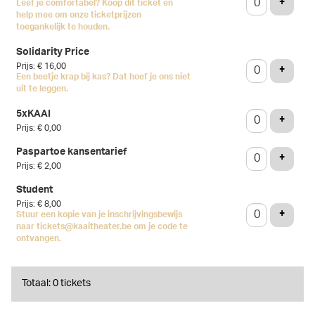
VOEG 
+
Leef je comfortabel? Koop dit ticket en
help mee om onze ticketprijzen
toegankelijk te houden.
Solidarity Price
Prijs: € 16,00
VOEG 
+
Een beetje krap bij kas? Dat hoef je ons niet
uit te leggen.
5xKAAI
VOEG 
+
Prijs: € 0,00
Paspartoe kansentarief
VOEG 
+
Prijs: € 2,00
Student
Prijs: € 8,00
VOEG 
+
Stuur een kopie van je inschrijvingsbewijs
naar tickets@kaaitheater.be om je code te
ontvangen.
Totaal: 0 tickets