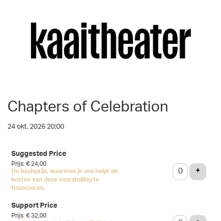
Chapters of Celebration
24 okt. 2026 20:00
Aantal
Suggested Price
tickets
Prijs: € 24,00
VOEG 
+
De basisprijs, waarmee je ons helpt de
kosten van deze voorstelling te
financieren.
Support Price
Prijs: € 32,00