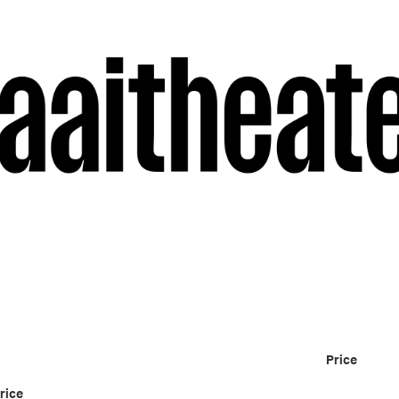
Price
Num
of
rice