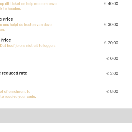
tick
€
40,00
op dit ticket en help mee om onze
jk te houden.
d Price
€
30,00
je ons helpt de kosten van deze
en.
 Price
€
20,00
Dat hoef je ons niet uit te leggen.
€
0,00
€
2,00
e reduced rate
€
8,00
of of enrolment to
to receive your code.