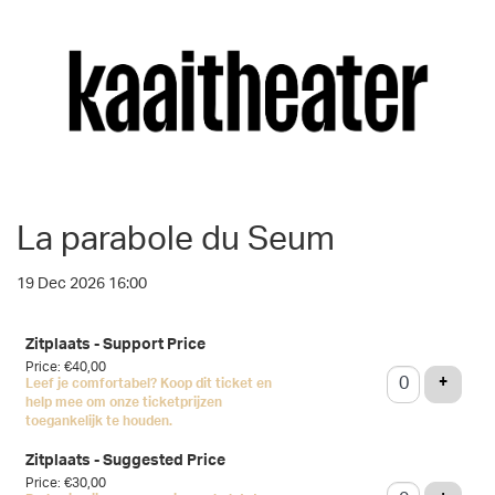
La parabole du Seum
19 Dec 2026 16:00
Number
Zitplaats - Support Price
of
Price: €40,00
tickets
ADD T
+
Leef je comfortabel? Koop dit ticket en
help mee om onze ticketprijzen
toegankelijk te houden.
Zitplaats - Suggested Price
Price: €30,00