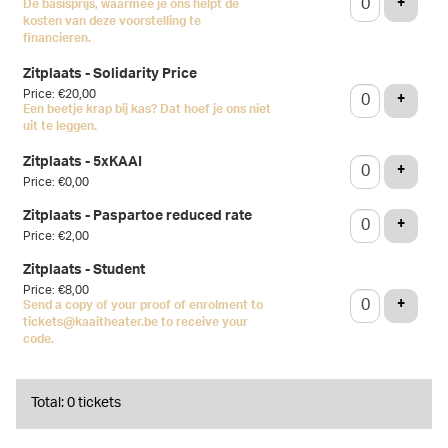
ADD T
+
De basisprijs, waarmee je ons helpt de
kosten van deze voorstelling te
financieren.
Zitplaats - Solidarity Price
Price: €20,00
ADD T
+
Een beetje krap bij kas? Dat hoef je ons niet
uit te leggen.
Zitplaats - 5xKAAI
ADD T
+
Price: €0,00
Zitplaats - Paspartoe reduced rate
ADD T
+
Price: €2,00
Zitplaats - Student
Price: €8,00
ADD T
+
Send a copy of your proof of enrolment to
tickets@kaaitheater.be to receive your
code.
Total: 0 tickets