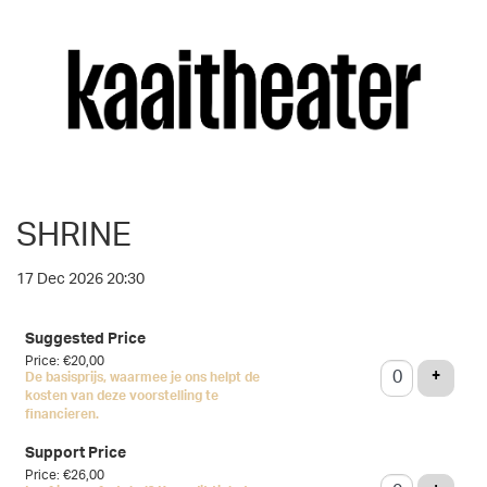
SHRINE
17 Dec 2026 20:30
Number
Suggested Price
of
Price: €20,00
tickets
ADD T
+
De basisprijs, waarmee je ons helpt de
kosten van deze voorstelling te
financieren.
Support Price
Price: €26,00