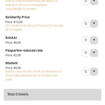
ADD T
+
Leef je comfortabel? Koop dit ticket en
help mee om onze ticketprijzen
toegankelijk te houden.
Solidarity Price
Price: €14,00
ADD T
+
Een beetje krap bij kas? Dat hoef je ons niet
uit te leggen.
5xKAAI
ADD T
+
Price: €0,00
Paspartoe reduced rate
ADD T
+
Price: €2,00
Student
Price: €8,00
ADD T
+
Send a copy of your proof of enrolment to
tickets@kaaitheater.be to receive your
code.
Total: 0 tickets