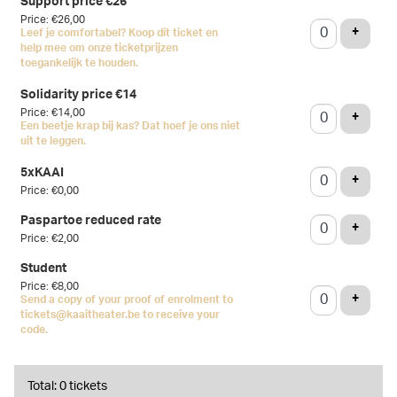
Support price €26
Price: €26,00
ADD T
+
Leef je comfortabel? Koop dit ticket en
help mee om onze ticketprijzen
toegankelijk te houden.
Solidarity price €14
Price: €14,00
ADD T
+
Een beetje krap bij kas? Dat hoef je ons niet
uit te leggen.
5xKAAI
ADD T
+
Price: €0,00
Paspartoe reduced rate
ADD T
+
Price: €2,00
Student
Price: €8,00
ADD T
+
Send a copy of your proof of enrolment to
tickets@kaaitheater.be to receive your
code.
Total: 0 tickets