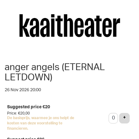
anger angels (ETERNAL
LETDOWN)
26 Nov 2026 20:00
Number
Suggested price €20
of
Price: €20,00
tickets
ADD T
+
De basisprijs, waarmee je ons helpt de
kosten van deze voorstelling te
financieren.