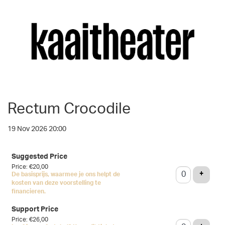
Rectum Crocodile
19 Nov 2026 20:00
Number
Suggested Price
of
Price: €20,00
tickets
ADD T
+
De basisprijs, waarmee je ons helpt de
kosten van deze voorstelling te
financieren.
Support Price
Price: €26,00