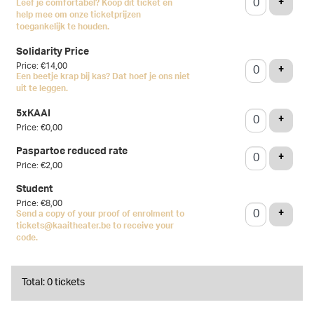
ADD T
+
Leef je comfortabel? Koop dit ticket en
help mee om onze ticketprijzen
toegankelijk te houden.
Solidarity Price
Price: €14,00
ADD T
+
Een beetje krap bij kas? Dat hoef je ons niet
uit te leggen.
5xKAAI
ADD T
+
Price: €0,00
Paspartoe reduced rate
ADD T
+
Price: €2,00
Student
Price: €8,00
ADD T
+
Send a copy of your proof of enrolment to
tickets@kaaitheater.be to receive your
code.
Total: 0 tickets