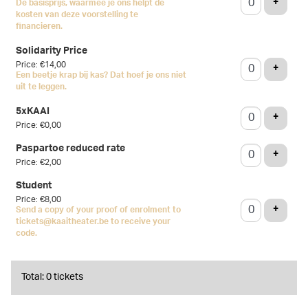
ADD T
+
De basisprijs, waarmee je ons helpt de
kosten van deze voorstelling te
financieren.
Solidarity Price
Price: €14,00
ADD T
+
Een beetje krap bij kas? Dat hoef je ons niet
uit te leggen.
5xKAAI
ADD T
+
Price: €0,00
Paspartoe reduced rate
ADD T
+
Price: €2,00
Student
Price: €8,00
ADD T
+
Send a copy of your proof of enrolment to
tickets@kaaitheater.be to receive your
code.
Total: 0 tickets