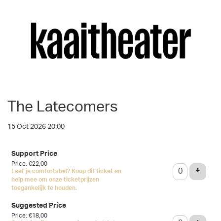
The Latecomers
15 Oct 2026 20:00
Number
Support Price
of
Price: €22,00
tickets
ADD T
+
Leef je comfortabel? Koop dit ticket en
help mee om onze ticketprijzen
toegankelijk te houden.
Suggested Price
Price: €18,00