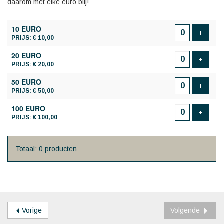
daarom met elke euro blij!
AANTAL
10 EURO
PRODUCTEN
Voeg p
+
PRIJS: € 10,00
20 EURO
Voeg p
+
PRIJS: € 20,00
50 EURO
Voeg p
+
PRIJS: € 50,00
100 EURO
Voeg p
+
PRIJS: € 100,00
Totaal: 0 producten
Vorige
Volgende