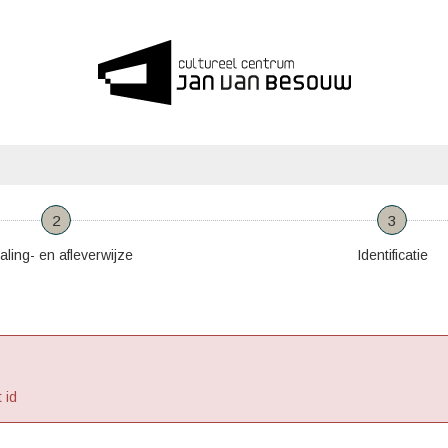
2
3
aling- en afleverwijze
Identificatie
 id