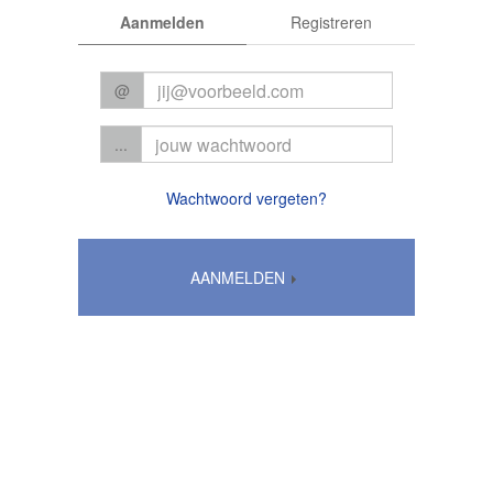
Aanmelden
Registreren
@
...
Wachtwoord vergeten?
AANMELDEN
Algemene voorwaarden
|
Privacy
© 2026 CC Het Perron