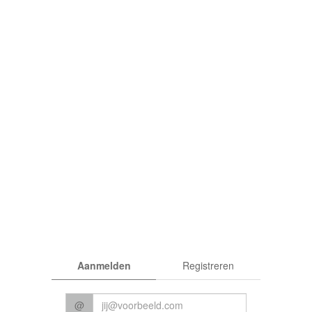
rden
|
Privacy
Aanmelden
Registreren
© 2026 CC Het Perron
@