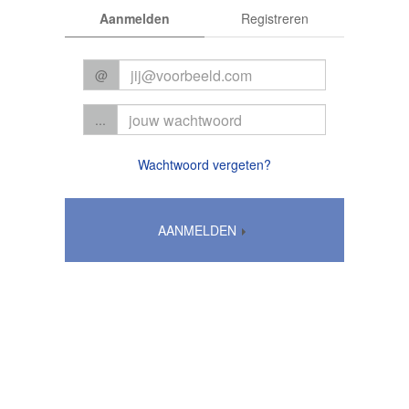
Aanmelden
Registreren
@
...
Wachtwoord vergeten?
AANMELDEN
Algemene voorwaarden
|
Privacy
© 2026 CC Het Perron