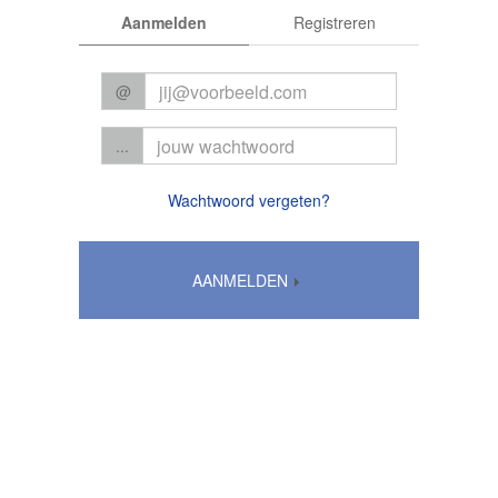
Aanmelden
Registreren
@
...
Wachtwoord vergeten?
AANMELDEN
Algemene voorwaarden
|
Privacy
© 2026 CC Het Perron