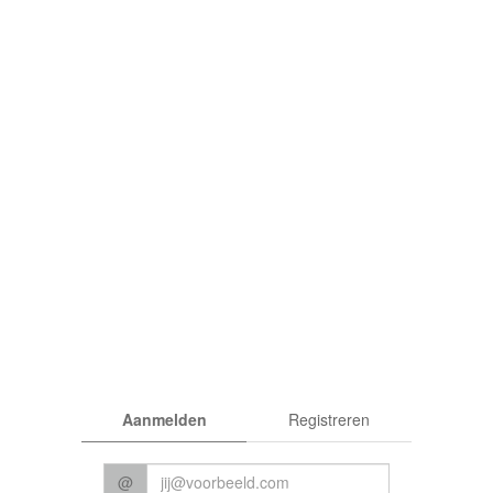
rden
|
Privacy
Aanmelden
Registreren
© 2026 CC Het Perron
@