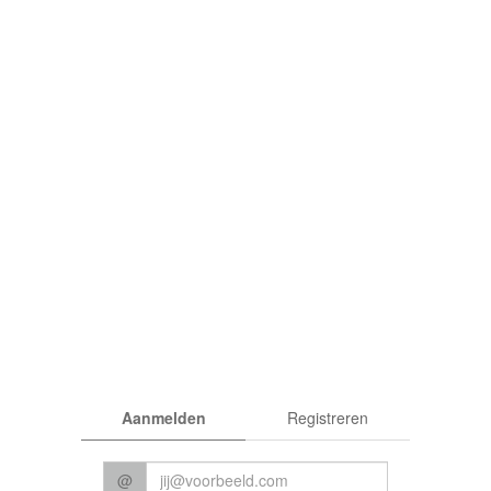
rden
|
Privacy
Aanmelden
Registreren
© 2026 CC Het Perron
@