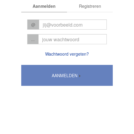
Aanmelden
Registreren
@
...
Wachtwoord vergeten?
AANMELDEN
Algemene voorwaarden
|
Privacy
© 2026 CC Het Perron