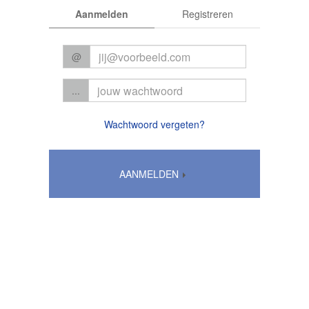
Aanmelden
Registreren
@
...
Wachtwoord vergeten?
AANMELDEN
Algemene voorwaarden
|
Privacy
© 2026 CC Het Perron