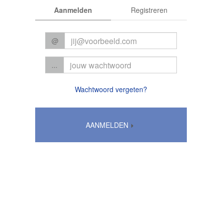
Aanmelden
Registreren
@
...
Wachtwoord vergeten?
AANMELDEN
Algemene voorwaarden
|
Privacy
© 2026 CC Het Perron