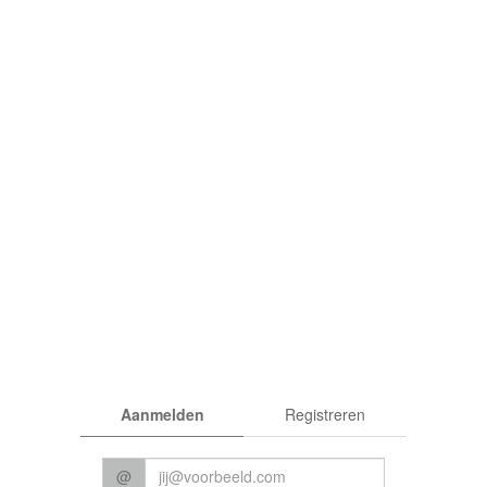
rden
|
Privacy
Aanmelden
Registreren
© 2026 CC Het Perron
@