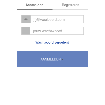
Aanmelden
Registreren
@
...
Wachtwoord vergeten?
AANMELDEN
Algemene voorwaarden
|
Privacy
© 2026 CC Het Perron